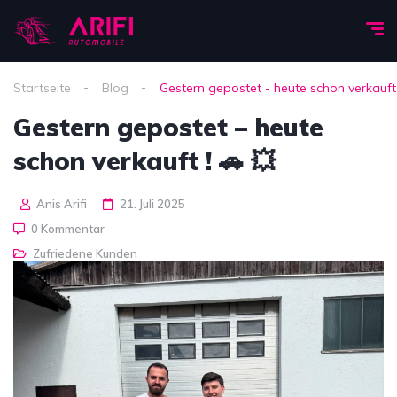
Startseite
Blog
Gestern gepostet - heute schon verkauft 
Gestern gepostet – heute
schon verkauft ! 🚗 💥
Anis Arifi
21. Juli 2025
0 Kommentar
Zufriedene Kunden