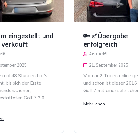
m eingestellt und
🔑 ✅Übergabe
 verkauft
erfolgreich !
ifi
Anis Arifi
eptember 2025
21. September 2025
e mal 48 Stunden hat’s
Vor nur 2 Tagen online ges
t, bis sich der Erste
und schon ist dieser 201
wunderschönen,
Golf 7 mit einer sehr schön
estatteten Golf 7 2.0
Mehr lesen
en