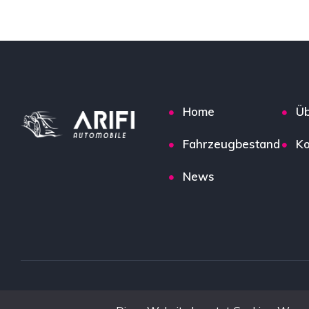
Home
Üb
Fahrzeugbestand
Ko
News
Copyright © 2024. All rights reserved. by
Moritz Distler |