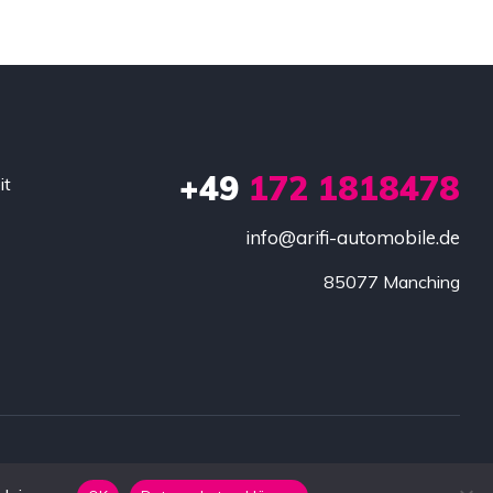
+49
172 1818478
it
info@arifi-automobile.de
85077 Manching
lärung