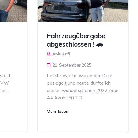
Fahrzeugübergabe
abgeschlossen ! 🚗
Anis Arifi
21. September 2025
tellt
Letzte Woche wurde der Deal
6 VW
besiegelt und heute durfte ich
en...
diesen wunderschönen 2022 Audi
A4 Avant 50 TDI...
Mehr lesen