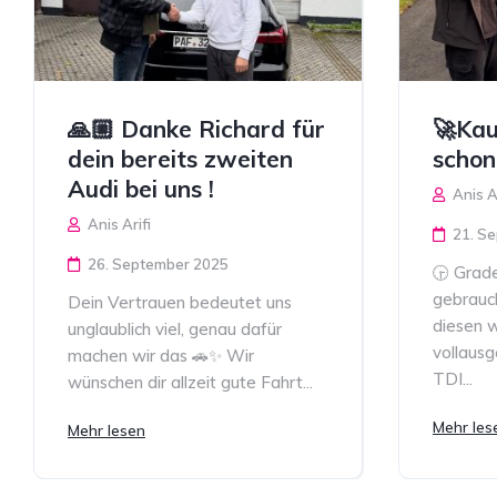
🙏🏼 Danke Richard für
🚀Kau
dein bereits zweiten
schon
Audi bei uns !
Anis Ar
Anis Arifi
21. S
26. September 2025
🕞 Grad
gebrauch
Dein Vertrauen bedeutet uns
diesen 
unglaublich viel, genau dafür
vollausg
machen wir das 🚗✨ Wir
TDI...
wünschen dir allzeit gute Fahrt...
Mehr les
Mehr lesen