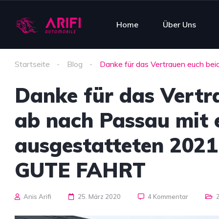
Home
Über Uns
Startseite
Blog
Danke für das Vertrauen euch b
Danke für das Vertr
ab nach Passau mit 
ausgestatteten 2021
GUTE FAHRT
Anis Arifi
25. März 2020
4 Kommentar