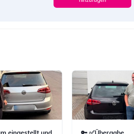
m eingestellt und
🔑 ✅Übergabe