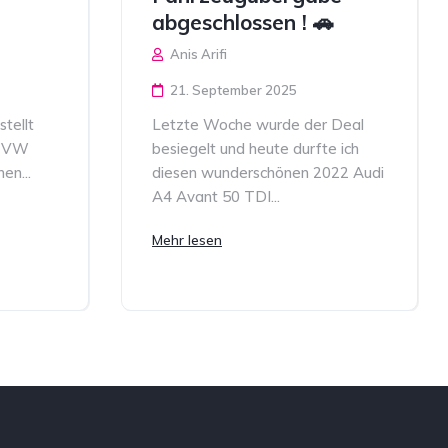
abgeschlossen ! 🚗
Anis Arifi
21. September 2025
tellt
Letzte Woche wurde der Deal
6 VW
besiegelt und heute durfte ich
en...
diesen wunderschönen 2022 Audi
A4 Avant 50 TDI...
Mehr lesen