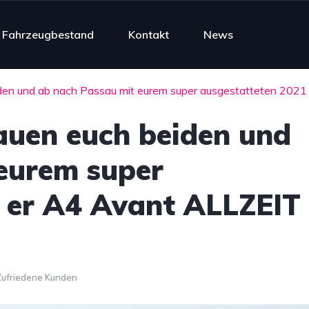
Fahrzeugbestand
Kontakt
News
eiden und ab nach Passau mit eurem super ausgestatteten 2
auen euch beiden und
eurem super
 er A4 Avant ALLZEIT
Zufriedene Kunden