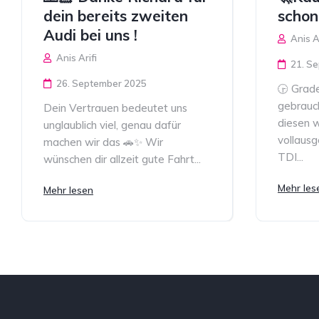
dein bereits zweiten
schon
Audi bei uns !
Anis Ar
Anis Arifi
21. S
26. September 2025
🕞 Grad
gebrauch
Dein Vertrauen bedeutet uns
diesen 
unglaublich viel, genau dafür
vollausg
machen wir das 🚗✨ Wir
TDI...
wünschen dir allzeit gute Fahrt...
Mehr les
Mehr lesen