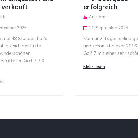
 verkauft
erfolgreich !
ifi
Anis Arifi
eptember 2025
21. September 2025
e mal 48 Stunden hat’s
Vor nur 2 Tagen online ges
t, bis sich der Erste
und schon ist dieser 201
wunderschönen,
Golf 7 mit einer sehr schön
estatteten Golf 7 2.0
Mehr lesen
en