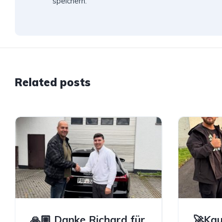
speichern.
Related posts
🙏🏼 Danke Richard für
🚀Kau