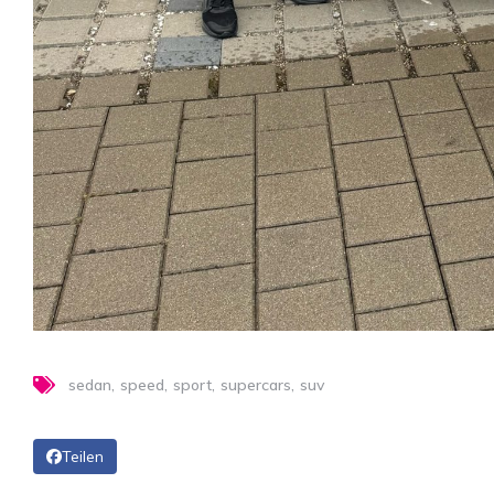
sedan
speed
sport
supercars
suv
Teilen